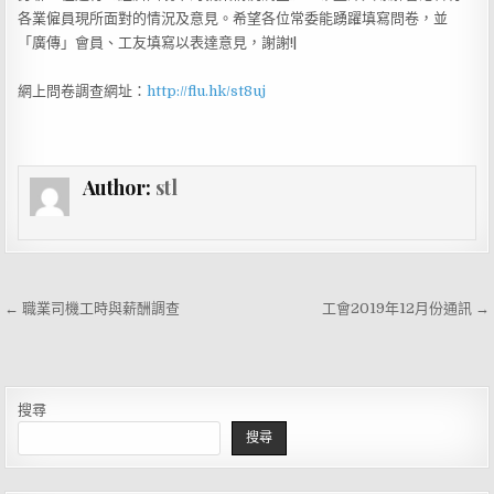
各業僱員現所面對的情況及意見。希望各位常委能踴躍填寫問卷，並
「廣傳」會員、工友填寫以表達意見，謝謝!|
網上問卷調查網址：
http://flu.hk/st8uj
Author:
stl
文
← 職業司機工時與薪酬調查
工會2019年12月份通訊 →
章
導
覽
搜尋
搜尋