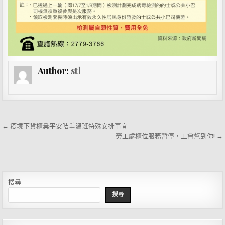
Author:
stl
文
← 疫境下貨櫃業平安咭重溫班特殊安排事宜
章
勞工處櫃位服務暫停‧工會幫到你! →
導
覽
搜尋
搜尋