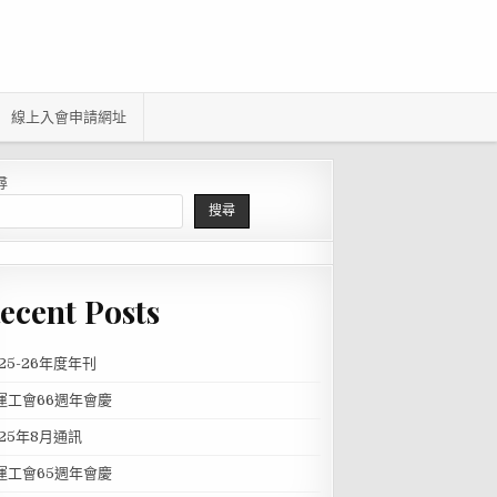
線上入會申請網址
尋
搜尋
ecent Posts
025-26年度年刊
運工會66週年會慶
025年8月通訊
運工會65週年會慶