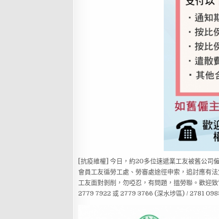
[抗疫維權] 今日，約20多位速遞業工友被舊公
會員工友循勞工處、勞審處途徑申索，追討應有法
工友面對剝削，勿啞忍，有問題，搵勞聯。歡迎致
2779 7922 或 2779 3766 (深水埗區) / 2781 09