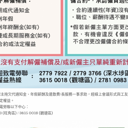
司僱主拖欠代通知金、年假薪酬及遣散費/長服務一事求助，經線上會議形式與工
定權益。
電勞聯以下中心：
83 (旺角區) / 3615 0018 (觀塘區)