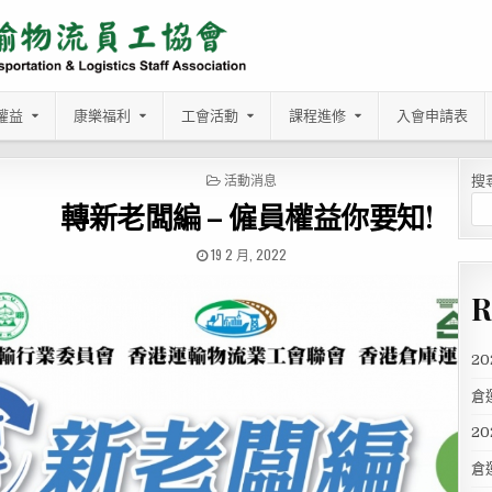
權益
康樂福利
工會活動
課程進修
入會申請表
POSTED
活動消息
搜
IN
轉新老闆編 – 僱員權益你要知!
PUBLISHED
19 2 月, 2022
DATE:
R
2
倉
2
倉