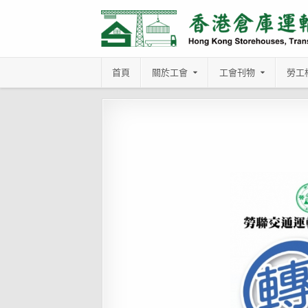
Skip
to
content
首頁
關於工會
工會刊物
勞工