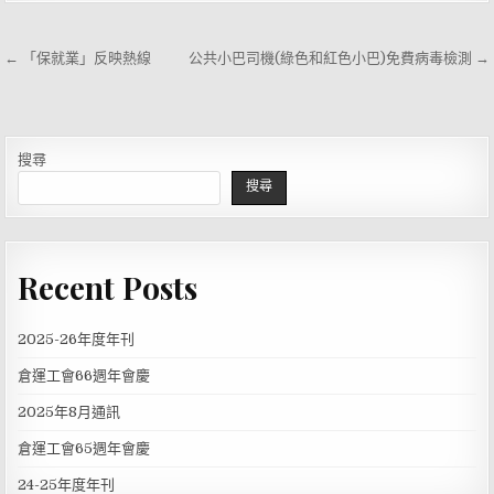
文
← 「保就業」反映熱線
公共小巴司機(綠色和紅色小巴)免費病毒檢測 →
章
導
覽
搜尋
搜尋
Recent Posts
2025-26年度年刊
倉運工會66週年會慶
2025年8月通訊
倉運工會65週年會慶
24-25年度年刊