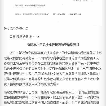
致：食物及衛生局
局長 陳肇始教授，JP
有關為小巴司機進行新冠肺炎檢測要求
近日，新冠肺炎疫情再度於社區爆發，的士司機確診證明客運司機乃
感染及傳播病毒高危人士，因而導致從事客運服務的職業司機會員工友
紛紛向工會反映指非常擔憂工作期間受到感染進而影響市民。其中專線
綠色小巴司機指他們每日需8-9小時均身處車廂駕駛，而小巴空間狹小及
密封玻璃窗特性，及小巴營運商未能安排人手為乘客檢測體溫，均增加
感染及傳播風險。而非專線紅色小巴司機更指他們會從客人手上收取車
費，接觸距離令受感染或傳播風險大增。
而駕駛專線綠色小巴司機一般屬年紀偏長或高齡人士，他們在應對感染
或傳播風險時顯得十分徬徨和擔憂，加上疫情導致收入減少，實難以負
擔私家醫院新冠肺炎病毒檢測之昂貴費用。故此，香港倉庫運輸物流員