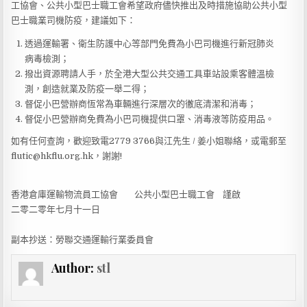
工協會、公共小型巴士職工會希望政府儘快推出及時措施協助公共小型
巴士職業司機防疫，建議如下：
透過運輸署、衛生防護中心等部門免費為小巴司機進行新冠肺炎
病毒檢測；
撥出資源聘請人手，於全港大型公共交通工具車站設乘客體溫檢
測，創造就業及防疫一舉二得；
督促小巴營辦商恆常為車輛進行深層次的徹底清潔和消毒；
督促小巴營辦商免費為小巴司機提供口罩、消毒液等防疫用品。
如有任何查詢，歡迎致電2779 3766與江先生 / 姜小姐聯絡，或電郵至
flutic@hkflu.org.hk，謝謝!
香港倉庫運輸物流員工協會 公共小型巴士職工會 謹啟
二零二零年七月十一日
副本抄送：勞聯交通運輸行業委員會
Author:
stl