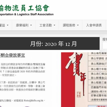
權益
康樂福利
工會活動
課程進修
入會申請表
搜
月份:
2020 年 12 月
R
2
倉
2
倉