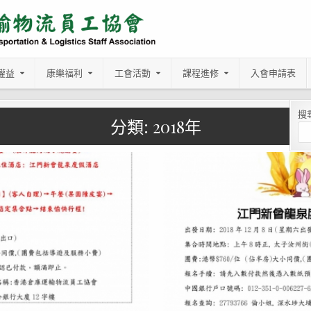
權益
康樂福利
工會活動
課程進修
入會申請表
搜
分類:
2018年
R
2
倉
2
倉