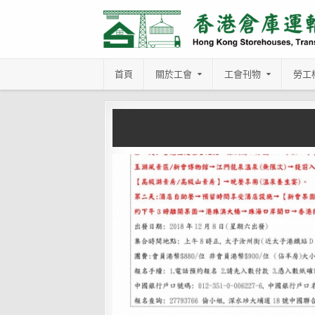
Skip
to
content
首頁
關於工會
工會刊物
勞工